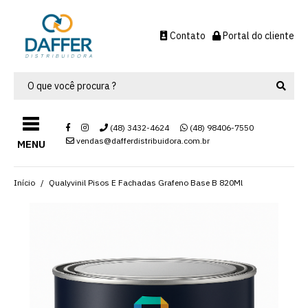
Contato
Portal do cliente
(48) 3432-4624
(48) 98406-7550
vendas@dafferdistribuidora.com.br
MENU
Início
Qualyvinil Pisos E Fachadas Grafeno Base B 820Ml