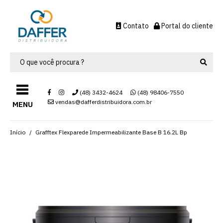
Contato
Portal do cliente
(48) 3432-4624
(48) 98406-7550
vendas@dafferdistribuidora.com.br
MENU
Início
Grafftex Flexparede Impermeabilizante Base B 16.2L Bp