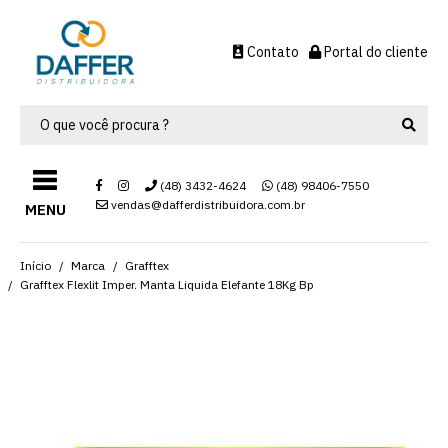
Contato
Portal do cliente
(48) 3432-4624
(48) 98406-7550
vendas@dafferdistribuidora.com.br
MENU
Início
Marca
Grafftex
Grafftex Flexlit Imper. Manta Liquida Elefante 18Kg Bp