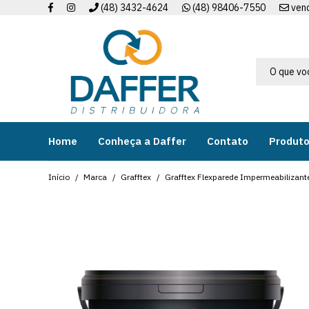
(48) 3432-4624
(48) 98406-7550
ven
Home
Conheça a Daffer
Contato
Produt
Início
Marca
Grafftex
Grafftex Flexparede Impermeabilizant