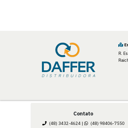
E
R. E
Raic
Contato
(48) 3432-4624
|
(48) 98406-7550