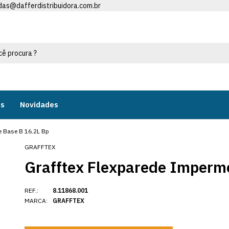
das@dafferdistribuidora.com.br
os
Novidades
e Base B 16.2L Bp
GRAFFTEX
Grafftex Flexparede Imperme
REF.:
8.11868.001
MARCA:
GRAFFTEX