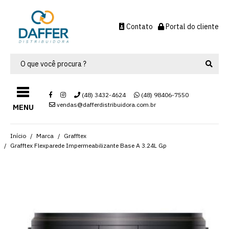
Contato
Portal do cliente
(48) 3432-4624
(48) 98406-7550
vendas@dafferdistribuidora.com.br
MENU
Início
Marca
Grafftex
Grafftex Flexparede Impermeabilizante Base A 3.24L Gp